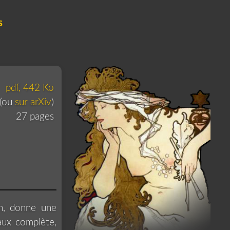
S
pdf, 442 Ko
(ou
sur arXiv
)
27 pages
on, donne une
aux complète,