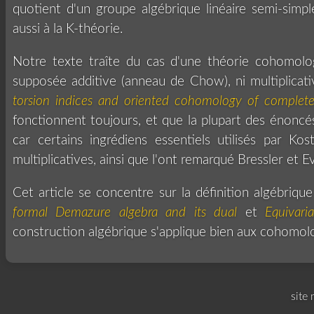
quotient d'un groupe algébrique linéaire semi-simp
aussi à la K-théorie.
Notre texte traîte du cas d'une théorie cohomolog
supposée additive (anneau de Chow), ni multiplicat
torsion indices and oriented cohomology of complete
fonctionnent toujours, et que la plupart des énoncés
car certains ingrédiens essentiels utilisés par Ko
multiplicatives, ainsi que l'ont remarqué Bressler et E
Cet article se concentre sur la définition algébrique
formal Demazure algebra and its dual
et
Equivari
construction algébrique s'applique bien aux cohomol
site