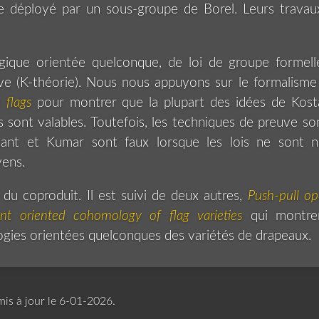
le déployé par un sous-groupe de Borel. Leurs travaux
ique orientée quelconque, de loi de groupe formelle
ive (K-théorie). Nous nous appuyons sur le formalism
 flags
pour montrer que la plupart des idées de Kos
 sont valables. Toutefois, les techniques de preuve son
stant et Kumar sont faux lorsque les lois ne sont ni
vens.
 du coproduit. Il est suivi de deux autres,
Push-pull op
ant oriented cohomology of flag varieties
qui montre
ogies orientées quelconques des variétés de drapeaux.
 mis à jour le 6-01-2026.