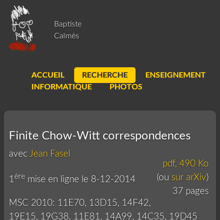
Baptiste
Calmès
ACCUEIL
RECHERCHE
ENSEIGNEMENT
INFORMATIQUE
PHOTOS
Finite Chow-Witt correspondences
avec
Jean Fasel
pdf, 490 Ko
ère
(ou
sur arXiv
)
1
mise en ligne le 8-12-2014
37 pages
MSC 2010: 11E70, 13D15, 14F42,
19E15, 19G38, 11E81, 14A99, 14C35, 19D45