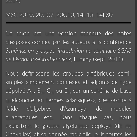
2014)
MSC 2010: 20G07, 20G10, 14L15, 14L30
Ce texte est une version étendue des notes
d'exposés donnés par les auteurs à la conférence
Schémas en groupes: introdution au séminaire SGA3
de Demazure-Grothendieck
, Luminy (sept. 2011).
Nous définissons les groupes algébriques semi-
simples simplement connexes et adjoints de type
dépolyé A
, B
, C
ou D
sur un schéma de base
n
n
n
n
quelconque, en termes «classiques», c'est-à-dire à
l'aide d'algèbres d'Azumaya, de modules
quadratiques etc. Dans chaque cas, nous
explicitons le groupe algébrique déployé (dit de
Chevalley) et sa donnée radicielle, puis toutes les