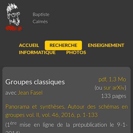
Baptiste
Calmès
ACCUEIL
RECHERCHE
ENSEIGNEMENT
INFORMATIQUE
PHOTOS
pdf, 1.3 Mo
Groupes classiques
(ou
sur arXiv
)
avec
Jean Fasel
133 pages
Panorama et synthèses, Autour des schémas en
groupes vol. II, vol. 46, 2016, p. 1-133
ère
(1
mise en ligne de la prépublication le 9-1-