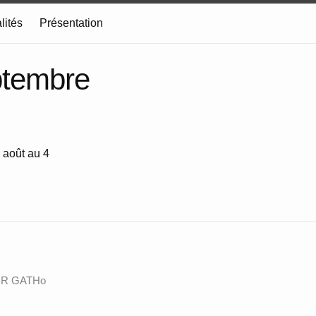
lités
Présentation
ptembre
 août au 4
 ANR GATHo