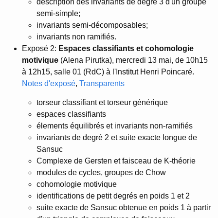
description des invariants de degré 3 d'un groupe
semi-simple;
invariants semi-décomposables;
invariants non ramifiés.
Exposé 2:
Espaces classifiants et cohomologie
motivique
(Alena Pirutka), mercredi 13 mai, de 10h15
à 12h15, salle 01 (RdC) à l'Institut Henri Poincaré.
Notes d'exposé
,
Transparents
torseur classifiant et torseur générique
espaces classifiants
élements équilibrés et invariants non-ramifiés
invariants de degré 2 et suite exacte longue de
Sansuc
Complexe de Gersten et faisceau de K-théorie
modules de cycles, groupes de Chow
cohomologie motivique
identifications de petit degrés en poids 1 et 2
suite exacte de Sansuc obtenue en poids 1 à partir