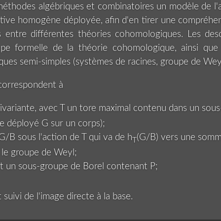
es méthodes algébriques et combinatoires un modèle de l
tive homogène déployée, afin d'en tirer une compréhen
ns entre différentes théories cohomologiques. Les des
pe formelle de la théorie cohomologique, ainsi qu
ques semi-simples (systèmes de racines, groupe de Weyl,
 correspondent à
ivariante, avec T un tore maximal contenu dans un sou
e déployé G sur un corps);
G/B sous l'action de T qui va de h
(G/B) vers une somm
T
r le groupe de Weyl;
t un sous-groupe de Borel contenant P;
suivi de l'image directe à la base.