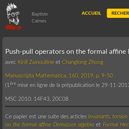
ACCUEIL
RECHE
Baptiste
Calmès
Push-pull operators on the formal affine
avec
Kirill Zainoulline
et
Changlong Zhong
Manuscripta Mathematica, 160, 2019, p. 9-50
ère
(1
mise en ligne de la prépublication le 29-11-201
MSC 2010: 14F43, 20C08
Ce papier est une suite des articles
Invariants, torsio
on the formal affine Demazure algebra
et
Formal Heck