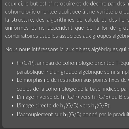
ceux-ci, le but est d'introduire et de décrire par d
cohomologie orientée appliquée à une variété projec
la structure, des algorithmes de calcul, et des lie
uniformes et ne dépendent que de la loi de grou
combinatoires usuelles associées aux groupes algébri
Nous nous intéressons ici aux objets algébriques qui
h
(G/P), anneau de cohomologie orientée T-équ
T
parabolique P d'un groupe algébrique semi-simpl
Le morphisme de restriction aux points fixes de 
copies de la cohomologie de la base, indicée pa
L'image inverse de h
(G/P) vers h
(G/B) où B es
T
T
L'image directe de h
(G/B) vers h
(G/P);
T
T
L'accouplement sur h
(G/B) donné par le produit 
T