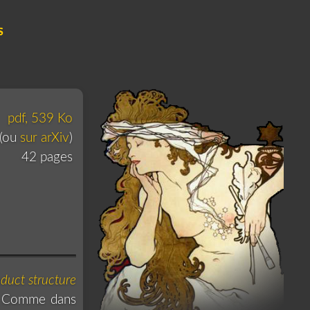
S
pdf, 539 Ko
(ou
sur arXiv
)
42 pages
duct structure
. Comme dans