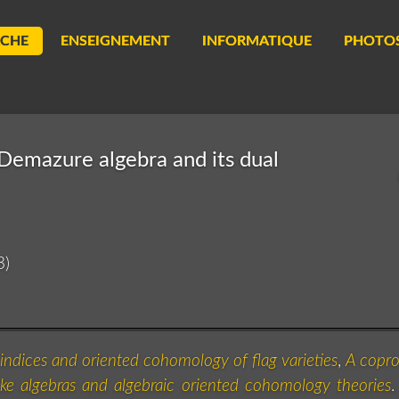
RCHE
ENSEIGNEMENT
INFORMATIQUE
PHOTO
 Demazure algebra and its dual
3)
n indices and oriented cohomology of flag varieties
,
A copro
e algebras and algebraic oriented cohomology theories