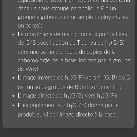
équivariante, avec T un tore maximal contenu
dans un sous-groupe parabolique P d'un
groupe algébrique semi-simple déployé G sur
un corps);
Le morphisme de restriction aux points fixes
de G/B sous l'action de T qui va de h
(G/B)
T
vers une somme directe de copies de la
cohomologie de la base, indicée par le groupe
de Weyl;
L'image inverse de h
(G/P) vers h
(G/B) où B
T
T
est un sous-groupe de Borel contenant P;
L'image directe de h
(G/B) vers h
(G/P);
T
T
L'accouplement sur h
(G/B) donné par le
T
produit suivi de l'image directe à la base.