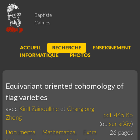
Baptiste
Calmès
ACCUEIL
RECHERCHE
ENSEIGNEMENT
INFORMATIQUE
PHOTOS
Equivariant oriented cohomology of
flag varieties
avec
Kirill Zainoulline
et
Changlong
pdf, 445 Ko
Zhong
(ou
sur arXiv
)
Documenta Mathematica, Extra
26 pages