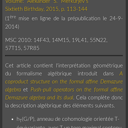
Volume: Alexander S. Merkurjev's
Sixtieth Birthday, 2015, p. 113-144
ère
(1
mise en ligne de la prépublication le 24-9-
2014)
MSC 2010: 14F43, 14M15, 19L41, 55N22,
57T15, 57R85
Cet article contient l'interprétation géométrique
du formalisme algébrique introduit dans
A
coproduct structure on the formal affine Demazure
algebra
et
Push-pull operators on the formal affine
Demazure algebra and its dual
. Cela complète donc
la description algébrique des éléments suivants.
h
(G/P), anneau de cohomologie orientée T-
T